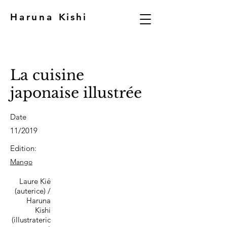
Haruna
Kishi
La cuisine
japonaise illustrée
Date
11/2019
Edition:
Mango
Laure Kié
(auterice) /
Haruna
Kishi
(illustrateric